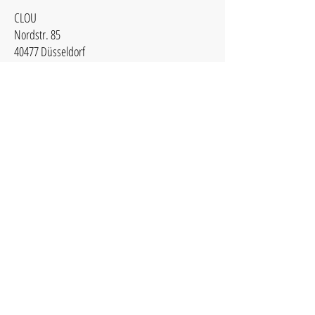
CLOU
Nordstr. 85
40477 Düsseldorf
Monntag - Freitag: 09:30 - 19:00 Uhr
Samstag: 09:30 - 17:00 Uhr