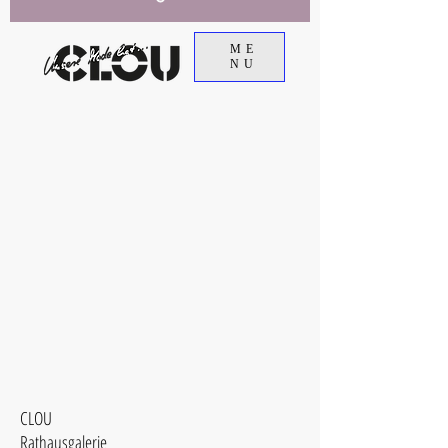
ME
NU
CLOU
Rathausgalerie